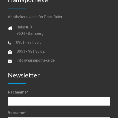
Apothekerin Jennifer Pock-Baier
Hainstr. 3
96047 Bamberg
0951 - 981 36 0
0951 - 981 36 62
info@hainapotheke.de
Newsletter
Nachname
*
Vorname
*